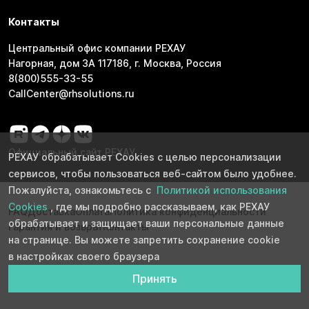
Контакты
Центральный офис компании РЕХАУ
Нагорная, дом 3А 117186, г. Москва, Россия
8(800)555-33-55
CallCenter@rhsolutions.ru
Официальный сайт РЕХАУ
РЕХАУ обрабатывает Cookies с целью персонализации
сервисов, чтобы пользоваться веб-сайтом было удобнее.
Пожалуйста, ознакомьтесь с
Политикой использования
Cookies
, где мы подробно рассказываем, как РЕХАУ
FAQ
Доставка
Оплата
Политика конфиденциальности
обрабатывает и защищает ваши персональные данные
Гарантия и возврат
Контакты
на странице. Вы можете запретить сохранение cookie
в настройках своего браузера
Принять