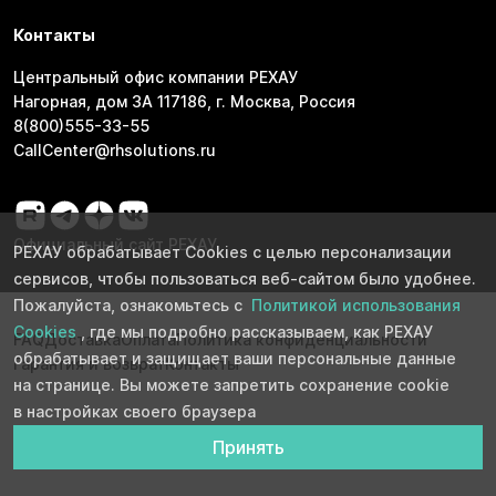
Контакты
Центральный офис компании РЕХАУ
Нагорная, дом 3А 117186, г. Москва, Россия
8(800)555-33-55
CallCenter@rhsolutions.ru
Официальный сайт РЕХАУ
РЕХАУ обрабатывает Cookies с целью персонализации
сервисов, чтобы пользоваться веб-сайтом было удобнее.
Пожалуйста, ознакомьтесь с
Политикой использования
Cookies
, где мы подробно рассказываем, как РЕХАУ
FAQ
Доставка
Оплата
Политика конфиденциальности
обрабатывает и защищает ваши персональные данные
Гарантия и возврат
Контакты
на странице. Вы можете запретить сохранение cookie
в настройках своего браузера
Принять