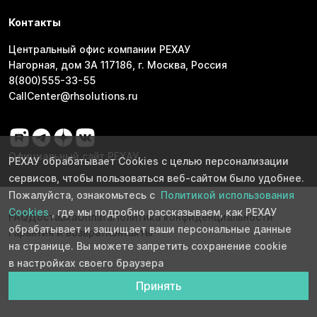
Контакты
Центральный офис компании РЕХАУ
Нагорная, дом 3А 117186, г. Москва, Россия
8(800)555-33-55
CallCenter@rhsolutions.ru
Официальный сайт РЕХАУ
РЕХАУ обрабатывает Cookies с целью персонализации
сервисов, чтобы пользоваться веб-сайтом было удобнее.
Пожалуйста, ознакомьтесь с
Политикой использования
Cookies
, где мы подробно рассказываем, как РЕХАУ
FAQ
Доставка
Оплата
Политика конфиденциальности
обрабатывает и защищает ваши персональные данные
Гарантия и возврат
Контакты
на странице. Вы можете запретить сохранение cookie
в настройках своего браузера
Принять