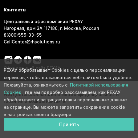
Контакты
Центральный офис компании РЕХАУ
Нагорная, дом 3А 117186, г. Москва, Россия
8(800)555-33-55
CallCenter@rhsolutions.ru
Официальный сайт РЕХАУ
РЕХАУ обрабатывает Cookies с целью персонализации
сервисов, чтобы пользоваться веб-сайтом было удобнее.
Пожалуйста, ознакомьтесь с
Политикой использования
Cookies
, где мы подробно рассказываем, как РЕХАУ
FAQ
Доставка
Оплата
Политика конфиденциальности
обрабатывает и защищает ваши персональные данные
Гарантия и возврат
Контакты
на странице. Вы можете запретить сохранение cookie
в настройках своего браузера
Принять