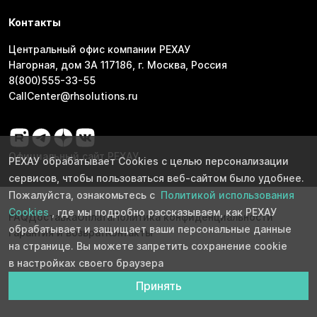
Контакты
Центральный офис компании РЕХАУ
Нагорная, дом 3А 117186, г. Москва, Россия
8(800)555-33-55
CallCenter@rhsolutions.ru
Официальный сайт РЕХАУ
РЕХАУ обрабатывает Cookies с целью персонализации
сервисов, чтобы пользоваться веб-сайтом было удобнее.
Пожалуйста, ознакомьтесь с
Политикой использования
Cookies
, где мы подробно рассказываем, как РЕХАУ
FAQ
Доставка
Оплата
Политика конфиденциальности
обрабатывает и защищает ваши персональные данные
Гарантия и возврат
Контакты
на странице. Вы можете запретить сохранение cookie
в настройках своего браузера
Принять