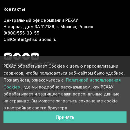
Контакты
Центральный офис компании РЕХАУ
Нагорная, дом 3А 117186, г. Москва, Россия
8(800)555-33-55
CallCenter@rhsolutions.ru
Официальный сайт РЕХАУ
РЕХАУ обрабатывает Cookies с целью персонализации
сервисов, чтобы пользоваться веб-сайтом было удобнее.
Пожалуйста, ознакомьтесь с
Политикой использования
Cookies
, где мы подробно рассказываем, как РЕХАУ
FAQ
Доставка
Оплата
Политика конфиденциальности
обрабатывает и защищает ваши персональные данные
Гарантия и возврат
Контакты
на странице. Вы можете запретить сохранение cookie
в настройках своего браузера
Принять