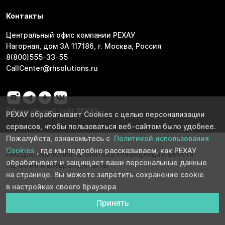
Контакты
Центральный офис компании РЕХАУ
Нагорная, дом 3А 117186, г. Москва, Россия
8(800)555-33-55
CallCenter@rhsolutions.ru
Официальный сайт РЕХАУ
РЕХАУ обрабатывает Cookies с целью персонализации
сервисов, чтобы пользоваться веб-сайтом было удобнее.
Пожалуйста, ознакомьтесь с
Политикой использования
Cookies
, где мы подробно рассказываем, как РЕХАУ
FAQ
Доставка
Оплата
Политика конфиденциальности
обрабатывает и защищает ваши персональные данные
Гарантия и возврат
Контакты
на странице. Вы можете запретить сохранение cookie
в настройках своего браузера
Принять