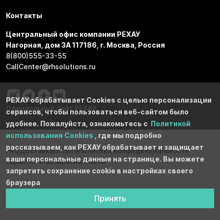
Контакты
Центральный офис компании РЕХАУ
Нагорная, дом 3А 117186, г. Москва, Россия
8(800)555-33-55
CallCenter@rhsolutions.ru
РЕХАУ обрабатывает Cookies с целью персонализации
Официальный сайт РЕХАУ
сервисов, чтобы пользоваться веб-сайтом было
удобнее. Пожалуйста, ознакомьтесь с
Политикой
использования Cookies
, где мы подробно
рассказываем, как РЕХАУ обрабатывает и защищает
FAQ
Доставка
Оплата
Политика конфиденциальности
ваши персональные данные на странице. Вы можете
Гарантия и возврат
Контакты
запретить сохранение cookie в настройках своего
браузера
Принять