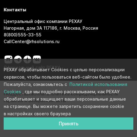
Контакты
Центральный офис компании РЕХАУ
Нагорная, дом 3А 117186, г. Москва, Россия
8(800)555-33-55
CallCenter@rhsolutions.ru
Официальный сайт РЕХАУ
РЕХАУ обрабатывает Cookies с целью персонализации
сервисов, чтобы пользоваться веб-сайтом было удобнее.
Пожалуйста, ознакомьтесь с
Политикой использования
Cookies
, где мы подробно рассказываем, как РЕХАУ
FAQ
Доставка
Оплата
Политика конфиденциальности
обрабатывает и защищает ваши персональные данные
Гарантия и возврат
Контакты
на странице. Вы можете запретить сохранение cookie
в настройках своего браузера
Принять