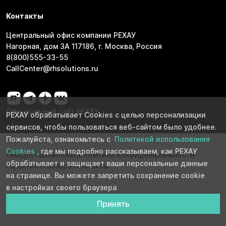
Контакты
Центральный офис компании РЕХАУ
Нагорная, дом 3А 117186, г. Москва, Россия
8(800)555-33-55
CallCenter@rhsolutions.ru
Официальный сайт РЕХАУ
РЕХАУ обрабатывает Cookies с целью персонализации
сервисов, чтобы пользоваться веб-сайтом было удобнее.
Пожалуйста, ознакомьтесь с
Политикой использования
Cookies
, где мы подробно рассказываем, как РЕХАУ
FAQ
Доставка
Оплата
Политика конфиденциальности
обрабатывает и защищает ваши персональные данные
Гарантия и возврат
Контакты
на странице. Вы можете запретить сохранение cookie
в настройках своего браузера
Принять