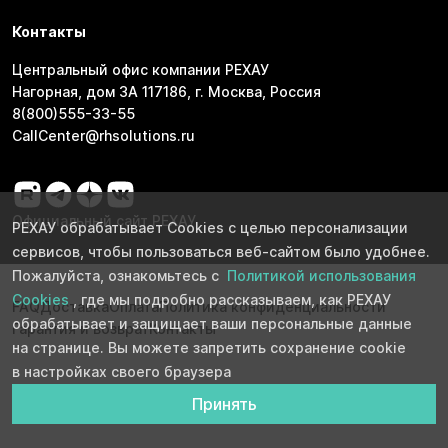
Контакты
Центральный офис компании РЕХАУ
Нагорная, дом 3А 117186, г. Москва, Россия
8(800)555-33-55
CallCenter@rhsolutions.ru
Официальный сайт РЕХАУ
РЕХАУ обрабатывает Cookies с целью персонализации
сервисов, чтобы пользоваться веб-сайтом было удобнее.
Пожалуйста, ознакомьтесь с
Политикой использования
Cookies
, где мы подробно рассказываем, как РЕХАУ
FAQ
Доставка
Оплата
Политика конфиденциальности
обрабатывает и защищает ваши персональные данные
Гарантия и возврат
Контакты
на странице. Вы можете запретить сохранение cookie
в настройках своего браузера
Принять