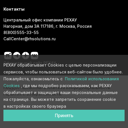
Контакты
Центральный офис компании РЕХАУ
Нагорная, дом 3А 117186, г. Москва, Россия
8(800)555-33-55
CallCenter@rhsolutions.ru
Официальный сайт РЕХАУ
РЕХАУ обрабатывает Cookies с целью персонализации
сервисов, чтобы пользоваться веб-сайтом было удобнее.
Пожалуйста, ознакомьтесь с
Политикой использования
Cookies
, где мы подробно рассказываем, как РЕХАУ
FAQ
Доставка
Оплата
Политика конфиденциальности
обрабатывает и защищает ваши персональные данные
Гарантия и возврат
Контакты
на странице. Вы можете запретить сохранение cookie
в настройках своего браузера
Принять